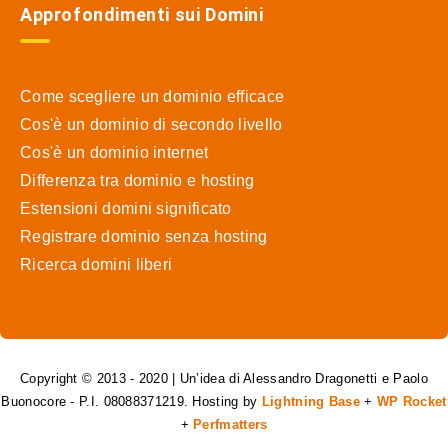
Approfondimenti sui Domini
Come scegliere un dominio efficace
Cos'è un dominio di secondo livello
Cos'è un dominio internet
Differenza tra dominio e hosting
Estensioni domini significato
Registrare dominio senza hosting
Ricerca domini liberi
Copyright © 2013 - 2020 | Un’idea di Alessandro Dragonetti e Paolo
Buonocore - P.I. 08088371219. Hosting by
Lightning Base
+
WP Rocket
+
Perfmatters