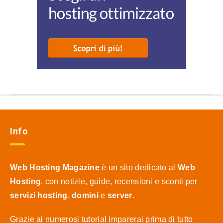
Info
Web Hosting Magazine
è un sito dedicato al
Web
Hosting
, con notizie, guide, recensioni e sconti per
servizi hosting
,
domini
e
server
.
Grazie ai numerosi tutorial imparerai prima di tutto