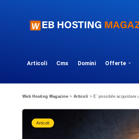
Articoli
Cms
Domini
Offerte
Web Hosting Magazine
>
Articoli
>
E’ possibile acquistare
Articoli