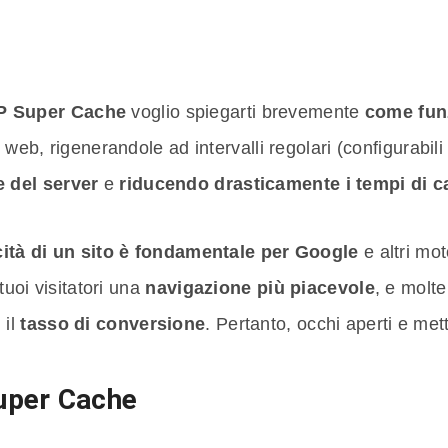
P Super Cache
voglio spiegarti brevemente
come fun
 web, rigenerandole ad intervalli regolari (configurabil
e del server
e
riducendo drasticamente i tempi di c
cità di un sito è fondamentale per Google
e altri mot
tuoi visitatori una
navigazione più piacevole
, e molte
 il
tasso di conversione
. Pertanto, occhi aperti e met
uper Cache