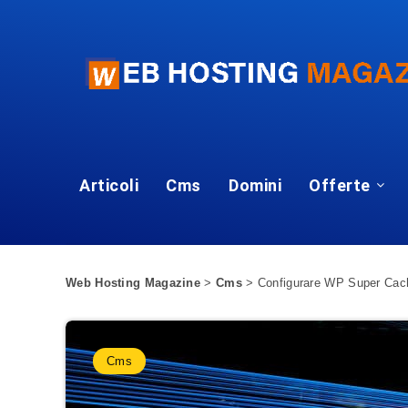
Articoli
Cms
Domini
Offerte
Web Hosting Magazine
>
Cms
>
Configurare WP Super Cac
Cms