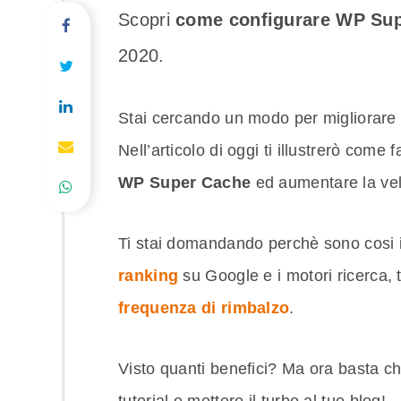
Scopri
come configurare WP Su
2020.
Stai cercando un modo per migliorare l
Nell’articolo di oggi ti illustrerò co
WP Super Cache
ed aumentare la velo
Ti stai domandando perchè sono cosi im
ranking
su Google e i motori ricerca, 
frequenza di rimbalzo
.
Visto quanti benefici? Ma ora basta ch
tutorial e mettere il turbo al tuo blog!