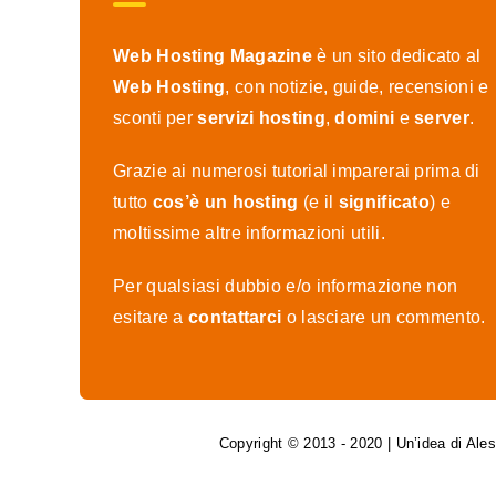
Web Hosting Magazine
è un sito dedicato al
Web Hosting
, con notizie, guide, recensioni e
sconti per
servizi hosting
,
domini
e
server
.
Grazie ai numerosi tutorial imparerai prima di
tutto
cos’è un hosting
(e il
significato
) e
moltissime altre informazioni utili.
Per qualsiasi dubbio e/o informazione non
esitare a
contattarci
o lasciare un commento.
Copyright © 2013 - 2020 | Un’idea di Al