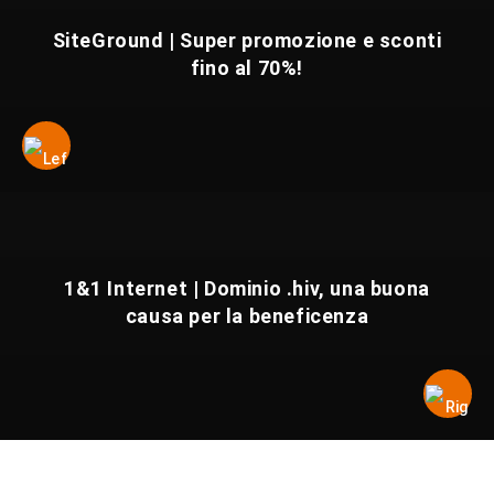
SiteGround | Super promozione e sconti
fino al 70%!
1&1 Internet | Dominio .hiv, una buona
causa per la beneficenza