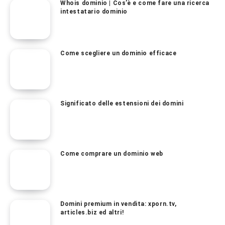
Whois dominio | Cos’è e come fare una ricerca
intestatario dominio
Come scegliere un dominio efficace
Significato delle estensioni dei domini
Come comprare un dominio web
Domini premium in vendita: xporn.tv,
articles.biz ed altri!