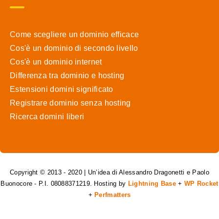
Come scegliere un dominio efficace
Cos'è un dominio di secondo livello
Cos'è un dominio internet
Differenza tra dominio e hosting
Estensioni domini significato
Registrare dominio senza hosting
Ricerca domini liberi
Copyright © 2013 - 2020 | Un’idea di Alessandro Dragonetti e Paolo
Buonocore - P.I. 08088371219. Hosting by
Lightning Base
+
WP Rocket
+
Perfmatters