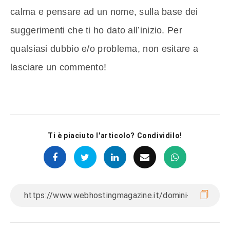
calma e pensare ad un nome, sulla base dei
suggerimenti che ti ho dato all’inizio. Per
qualsiasi dubbio e/o problema, non esitare a
lasciare un commento!
Ti è piaciuto l'articolo? Condividilo!