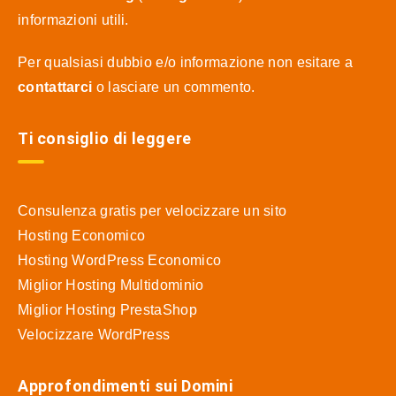
informazioni utili.
Per qualsiasi dubbio e/o informazione non esitare a
contattarci
o lasciare un commento.
Ti consiglio di leggere
Consulenza gratis per velocizzare un sito
Hosting Economico
Hosting WordPress Economico
Miglior Hosting Multidominio
Miglior Hosting PrestaShop
Velocizzare WordPress
Approfondimenti sui Domini