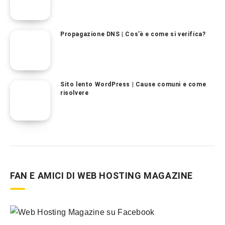
Propagazione DNS | Cos’è e come si verifica?
Sito lento WordPress | Cause comuni e come
risolvere
FAN E AMICI DI WEB HOSTING MAGAZINE