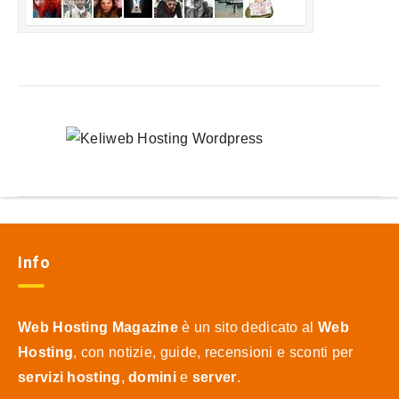
Info
Web Hosting Magazine
è un sito dedicato al
Web
Hosting
, con notizie, guide, recensioni e sconti per
servizi hosting
,
domini
e
server
.