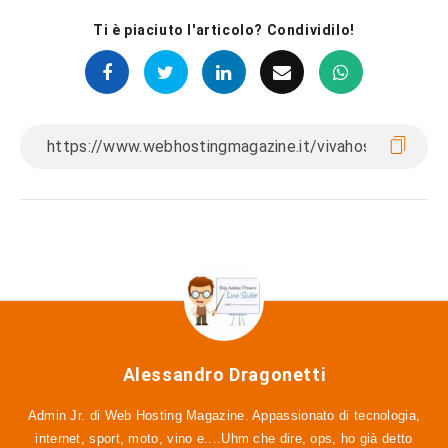
Ti è piaciuto l'articolo? Condividilo!
Alessandro Dragonetti
Admin Jr. di Web Hosting Magazine. Appassionato di tecnologia,
internet, sport, moto, vino e....Uhm che dire, ops, ho già detto