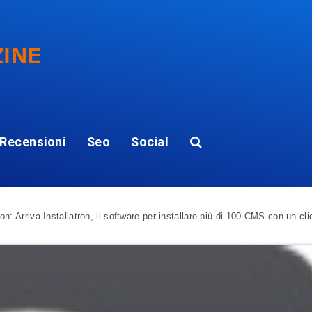
Recensioni
Seo
Social
n: Arriva Installatron, il software per installare più di 100 CMS con un cli