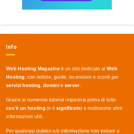
Info
Web Hosting Magazine
è un sito dedicato al
Web
Hosting
, con notizie, guide, recensioni e sconti per
servizi hosting
,
domini
e
server
.
Grazie ai numerosi tutorial imparerai prima di tutto
cos’è un hosting
(e il
significato
) e moltissime altre
informazioni utili.
Per qualsiasi dubbio e/o informazione non esitare a