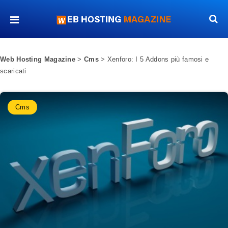
Web Hosting Magazine
>
Cms
>
Xenforo: I 5 Addons più famosi e
scaricati
Cms