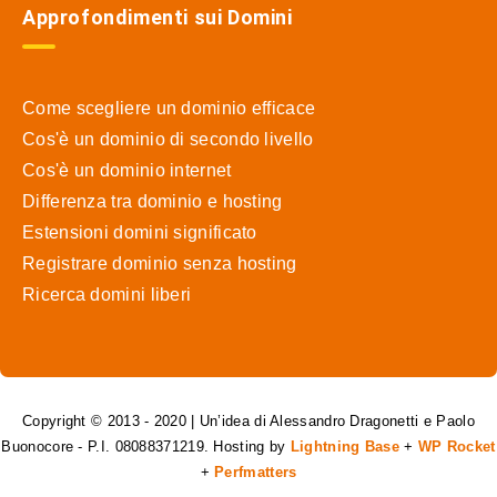
Approfondimenti sui Domini
Come scegliere un dominio efficace
Cos'è un dominio di secondo livello
Cos'è un dominio internet
Differenza tra dominio e hosting
Estensioni domini significato
Registrare dominio senza hosting
Ricerca domini liberi
Copyright © 2013 - 2020 | Un’idea di Alessandro Dragonetti e Paolo
Buonocore - P.I. 08088371219. Hosting by
Lightning Base
+
WP Rocket
+
Perfmatters