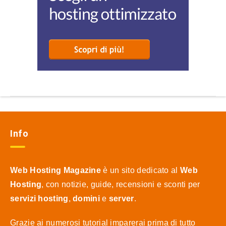
Info
Web Hosting Magazine
è un sito dedicato al
Web
Hosting
, con notizie, guide, recensioni e sconti per
servizi hosting
,
domini
e
server
.
Grazie ai numerosi tutorial imparerai prima di tutto