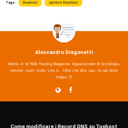
bluehost
opinioni bluehost
Tags:
Alessandro Dragonetti
Admin Jr. di Web Hosting Magazine. Appassionato di tecnologia,
internet, sport, moto, vino e....Uhm che dire, ops, ho già detto
troppo :D
Come modificare i Record DNS su Tophost