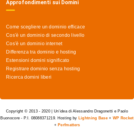
Approfondimenti sui Domini
Come scegliere un dominio efficace
Cos'è un dominio di secondo livello
Cos'è un dominio internet
Differenza tra dominio e hosting
Estensioni domini significato
Registrare dominio senza hosting
Ricerca domini liberi
Copyright © 2013 - 2020 | Un’idea di Alessandro Dragonetti e Paolo
Buonocore - P.I. 08088371219. Hosting by
Lightning Base
+
WP Rocket
+
Perfmatters