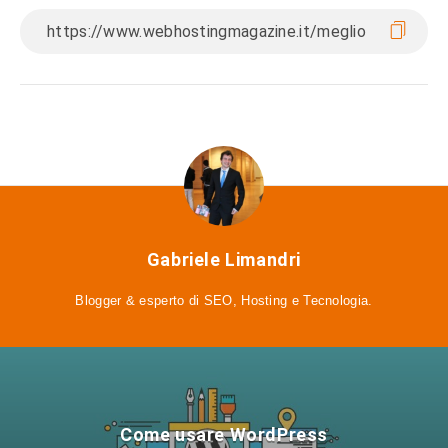
Gabriele Limandri
Blogger & esperto di SEO, Hosting e Tecnologia.
Come usare WordPress