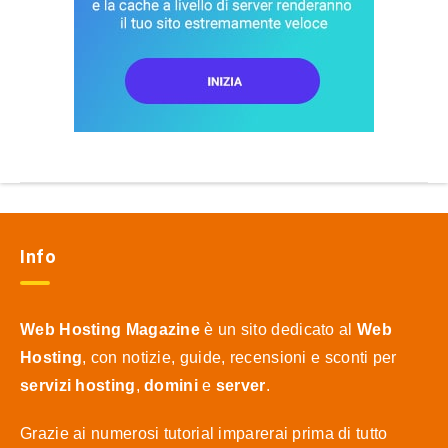
Info
Web Hosting Magazine
è un sito dedicato al
Web
Hosting
, con notizie, guide, recensioni e sconti per
servizi hosting
,
domini
e
server
.
Grazie ai numerosi tutorial imparerai prima di tutto