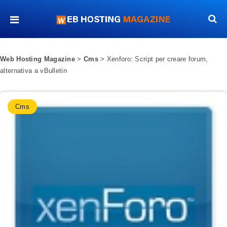
Web Hosting Magazine
>
Cms
>
Xenforo: Script per creare forum,
alternativa a vBulletin
Cms