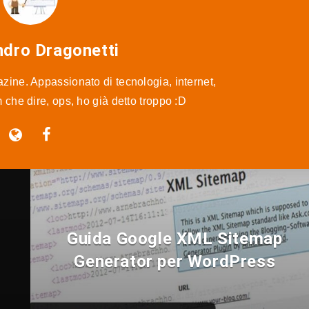
ndro Dragonetti
ine. Appassionato di tecnologia, internet,
m che dire, ops, ho già detto troppo :D
Guida Google XML Sitemap
Generator per WordPress