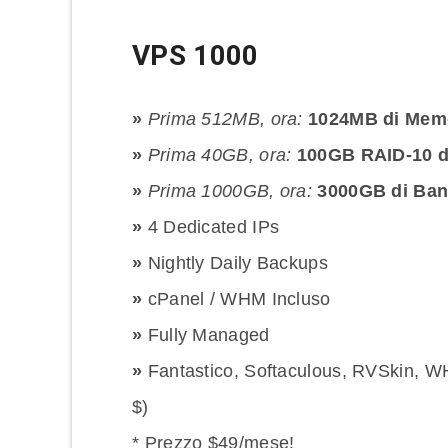
VPS 1000
»
Prima 512MB, ora:
1024MB di Mem
»
Prima 40GB, ora:
100GB RAID-10 d
»
Prima 1000GB, ora:
3000GB di Ba
»
4 Dedicated IPs
»
Nightly Daily Backups
»
cPanel / WHM Incluso
»
Fully Managed
»
Fantastico, Softaculous, RVSkin, W
$)
* Prezzo $49/mese!