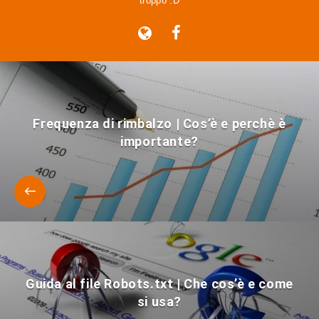
troppo :D
Frequenza di rimbalzo | Cos’è e perchè è
importante?
Guida al file Robots.txt | Che cos’è e come
si usa?