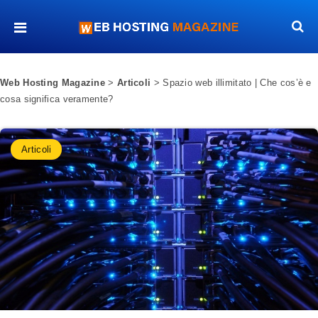
Web Hosting Magazine
>
Articoli
>
Spazio web illimitato | Che cos’è e
cosa significa veramente?
Articoli