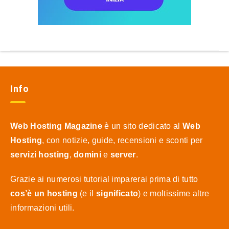
Info
Web Hosting Magazine
è un sito dedicato al
Web
Hosting
, con notizie, guide, recensioni e sconti per
servizi hosting
,
domini
e
server
.
Grazie ai numerosi tutorial imparerai prima di tutto
cos’è un hosting
(e il
significato
) e moltissime altre
informazioni utili.