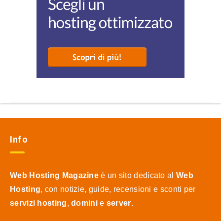
Info
Web Hosting Magazine
è un sito dedicato al
Web
Hosting
, con notizie, guide, recensioni e sconti per
servizi hosting
,
domini
e
server
.