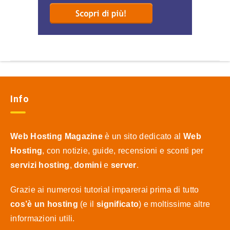
Info
Web Hosting Magazine
è un sito dedicato al
Web
Hosting
, con notizie, guide, recensioni e sconti per
servizi hosting
,
domini
e
server
.
Grazie ai numerosi tutorial imparerai prima di tutto
cos’è un hosting
(e il
significato
) e moltissime altre
informazioni utili.