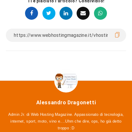
Ti è piaciuto l'articolo? Condividilo!
Alessandro Dragonetti
Admin Jr. di Web Hosting Magazine. Appassionato di tecnologia,
internet, sport, moto, vino e....Uhm che dire, ops, ho già detto
troppo :D