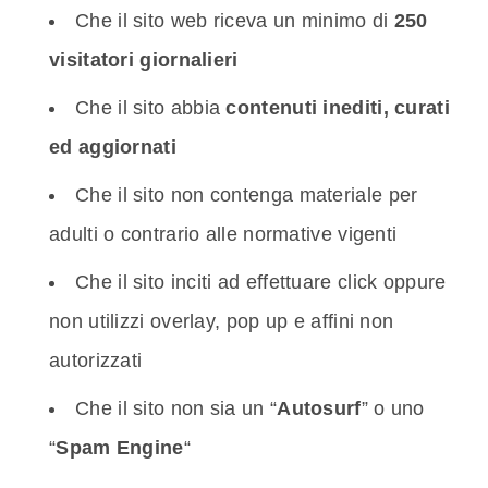
Che il sito web riceva un minimo di
250
visitatori giornalieri
Che il sito abbia
contenuti inediti,
curati
ed aggiornati
Che il sito non contenga materiale per
adulti o contrario alle normative vigenti
Che il sito inciti ad effettuare click oppure
non utilizzi overlay, pop up e affini non
autorizzati
Che il sito non sia un “
Autosurf
” o uno
“
Spam Engine
“