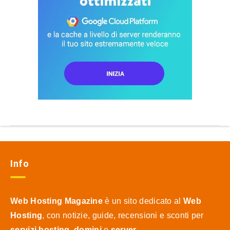
Info
Web Hosting Magazine
è un sito dedicato al
Web
Hosting
, con notizie, guide, recensioni e sconti per
servizi hosting
,
domini
e
server
.