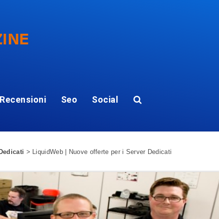
Recensioni
Seo
Social
Dedicati
>
LiquidWeb | Nuove offerte per i Server Dedicati