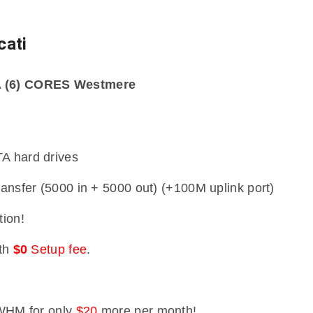
cati
A (6) CORES Westmere
 hard drives
nsfer (5000 in + 5000 out) (+100M uplink port)
tion!
th
$0
Setup fee
.
WHM for only
$20
more per month!