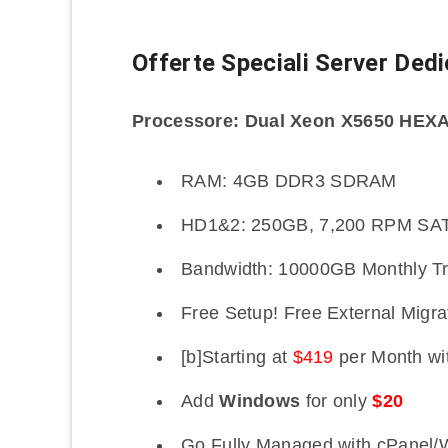
Offerte Speciali Server Dedi
Processore: Dual Xeon X5650 HEX
RAM: 4GB DDR3 SDRAM
HD1&2: 250GB, 7,200 RPM SATA
Bandwidth: 10000GB Monthly Tra
Free Setup! Free External Migra
[b]Starting at
$419
per Month wi
Add
Windows
for only
$20
Go Fully Managed with cPanel/