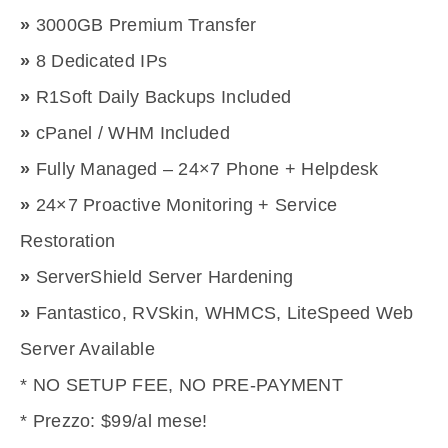
»
3000GB Premium Transfer
»
8 Dedicated IPs
»
R1Soft Daily Backups Included
»
cPanel / WHM Included
»
Fully Managed – 24×7 Phone + Helpdesk
»
24×7 Proactive Monitoring + Service
Restoration
»
ServerShield Server Hardening
»
Fantastico, RVSkin, WHMCS, LiteSpeed Web
Server Available
* NO SETUP FEE, NO PRE-PAYMENT
* Prezzo: $99/al mese!