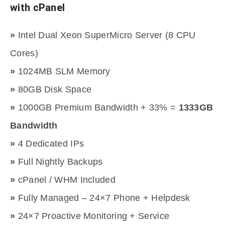
with cPanel
»
Intel Dual Xeon SuperMicro Server (8 CPU
Cores)
»
1024MB SLM Memory
»
80GB Disk Space
»
1000GB Premium Bandwidth + 33% =
1333GB
Bandwidth
»
4 Dedicated IPs
»
Full Nightly Backups
»
cPanel / WHM Included
»
Fully Managed – 24×7 Phone + Helpdesk
»
24×7 Proactive Monitoring + Service