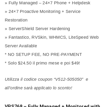
» Fully Managed – 24×7 Phone + Helpdesk
» 24×7 Proactive Monitoring + Service
Restoration
» ServerShield Server Hardening
» Fantastico, RVSkin, WHMCS, LiteSpeed Web
Server Available
* NO SETUP FEE, NO PRE-PAYMENT
* Solo $24.50 il primo mese e poi $49!
Utilizza il codice coupon “V512-505050” e
all’ordine sarà applicato lo sconto!
VPS768 – Fully Managed + Monitored with