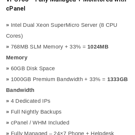
cPanel
»
Intel Dual Xeon SuperMicro Server (8 CPU
Cores)
»
768MB SLM Memory + 33% =
1024MB
Memory
»
60GB Disk Space
»
1000GB Premium Bandwidth + 33% =
1333GB
Bandwidth
»
4 Dedicated IPs
»
Full Nightly Backups
»
cPanel / WHM Included
»
Fully Managed – 24×7 Phone + Helpdesk