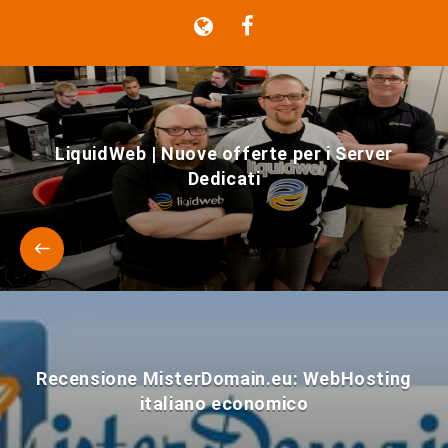
LiquidWeb | Nuove offerte per i Server
Dedicati
Recensione MisterDomain.eu: WebHosting
italiano economico