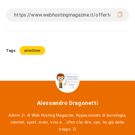
wiredtree
Tags:
Alessandro Dragonetti
Admin Jr. di Web Hosting Magazine. Appassionato di tecnologia,
internet, sport, moto, vino e....Uhm che dire, ops, ho già detto
troppo :D