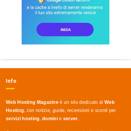
Info
Web Hosting Magazine
è un sito dedicato al
Web
Hosting
, con notizie, guide, recensioni e sconti per
servizi hosting
,
domini
e
server
.