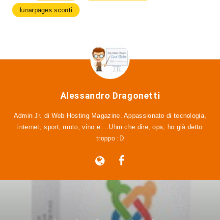
lunarpages sconti
Alessandro Dragonetti
Admin Jr. di Web Hosting Magazine. Appassionato di tecnologia,
internet, sport, moto, vino e....Uhm che dire, ops, ho già detto
troppo :D