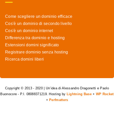
Come scegliere un dominio efficace
Cos'è un dominio di secondo livello
Cos'è un dominio internet
Differenza tra dominio e hosting
Estensioni domini significato
Registrare dominio senza hosting
Ricerca domini liberi
Copyright © 2013 - 2020 | Un’idea di Alessandro Dragonetti e Paolo
Buonocore - P.I. 08088371219. Hosting by
Lightning Base
+
WP Rocket
+
Perfmatters