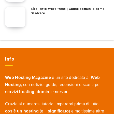
Sito lento WordPress | Cause comuni e come
risolvere
Info
Web Hosting Magazine
è un sito dedicato al
Web
Hosting
, con notizie, guide, recensioni e sconti per
servizi hosting
,
domini
e
server
.
Grazie ai numerosi tutorial imparerai prima di tutto
cos’è un hosting
(e il
significato
) e moltissime altre