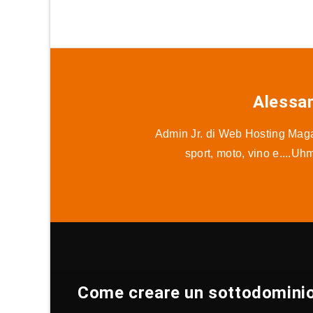
Alessa
Admin Jr. di Web Hosting Magaz
sport, moto, vino e....Uh
Come creare un sottodomini