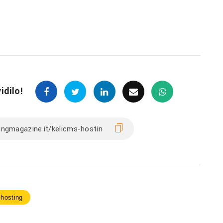
idilo!
 hosting