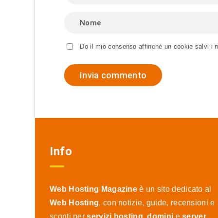
Do il mio consenso affinché un cookie salvi i 
Info
Web Hosting Magazine
è un sito dedicato al
Web Hosting
, con notizie, guide, recensioni e
sconti per
servizi hosting
,
domini
e
server
.