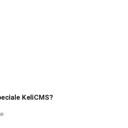
peciale KeliCMS?
no