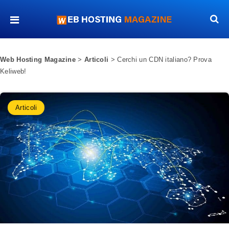
Web Hosting Magazine
>
Articoli
>
Cerchi un CDN italiano? Prova
Keliweb!
Articoli