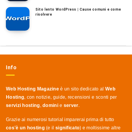
Sito lento WordPress | Cause comuni e come
risolvere
Info
Web Hosting Magazine
è un sito dedicato al
Web
Hosting
, con notizie, guide, recensioni e sconti per
servizi hosting
,
domini
e
server
.
Grazie ai numerosi tutorial imparerai prima di tutto
cos’è un hosting
(e il
significato
) e moltissime altre