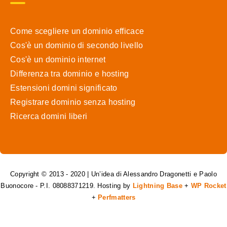
Come scegliere un dominio efficace
Cos'è un dominio di secondo livello
Cos'è un dominio internet
Differenza tra dominio e hosting
Estensioni domini significato
Registrare dominio senza hosting
Ricerca domini liberi
Copyright © 2013 - 2020 | Un’idea di Alessandro Dragonetti e Paolo
Buonocore - P.I. 08088371219. Hosting by
Lightning Base
+
WP Rocket
+
Perfmatters