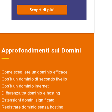
Approfondimenti sui Domini
Come scegliere un dominio efficace
Cos'è un dominio di secondo livello
Cos'è un dominio internet
Differenza tra dominio e hosting
Estensioni domini significato
Registrare dominio senza hosting