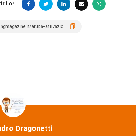
idilo!
ndro Dragonetti