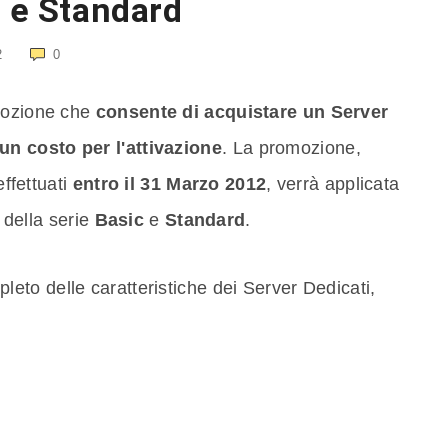
c e Standard
2
0
omozione che
consente di acquistare un Server
n costo per l'attivazione
. La promozione,
effettuati
entro il 31 Marzo 2012
, verrà applicata
i della serie
Basic
e
Standard
.
leto delle caratteristiche dei Server Dedicati,