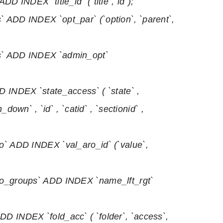
 INDEX `title_id` (`title`,`id`);
ADD INDEX `opt_par` (`option`, `parent`,
` ADD INDEX `admin_opt`
INDEX `state_access` ( `state` ,
_down` , `id` , `catid` , `sectionid` ,
` ADD INDEX `val_aro_id` (`value`,
o_groups` ADD INDEX `name_lft_rgt`
 INDEX `fold_acc` ( `folder`, `access`,