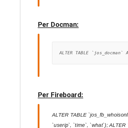
Per Docman:
ALTER TABLE `jos_docman` 
Per Fireboard:
ALTER TABLE `jos_fb_whoisonli
`userip`, `time`, `what`); ALT