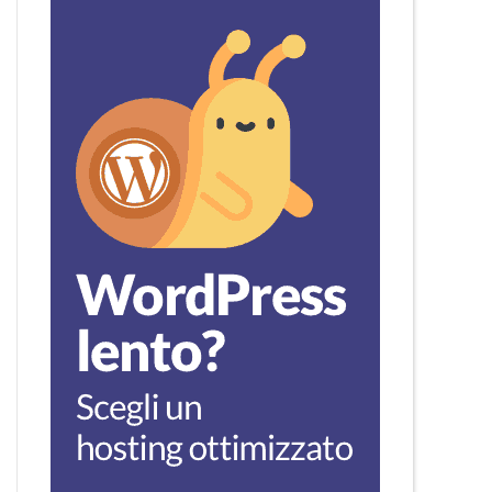
proved`, `catid`, `id`);