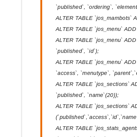
`published`, `ordering`, `element
ALTER TABLE `jos_mambots` AD
ALTER TABLE `jos_menu` ADD INDE
ALTER TABLE `jos_menu` ADD IN
`published`, `id`);
ALTER TABLE `jos_menu` ADD I
`access`, `menutype`, `parent`,`o
ALTER TABLE `jos_sections` ADD
`published`, `name`(20));
ALTER TABLE `jos_sections` A
(`published`,`access`,`id`,`name
ALTER TABLE `jos_stats_agent