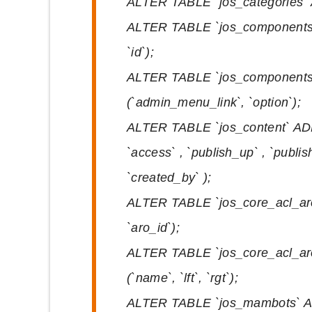
ALTER TABLE `jos_categories` ADD
ALTER TABLE `jos_components` 
`id`);
ALTER TABLE `jos_components
(`admin_menu_link`, `option`);
ALTER TABLE `jos_content` ADD 
`access` , `publish_up` , `publish
`created_by` );
ALTER TABLE `jos_core_acl_aro
`aro_id`);
ALTER TABLE `jos_core_acl_ar
(`name`, `lft`, `rgt`);
ALTER TABLE `jos_mambots` ADD