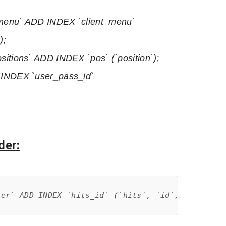
menu` ADD INDEX `client_menu`
);
tions` ADD INDEX `pos` (`position`);
INDEX `user_pass_id`
der:
ler` ADD INDEX `hits_id` (`hits`, `id`, `user_id