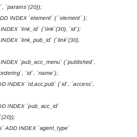
`, `params`(20));
D INDEX `element` ( `element` );
X `link_id` (`link`(30), `id`);
DEX `link_pub_id` (`link`(30),
NDEX `pub_acc_menu` (`published`,
rdering`, `id`, `name`);
 INDEX `id,acc,pub` (`id`, `access`,
DD INDEX `pub_acc_id`
`(20));
s` ADD INDEX `agent_type`