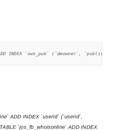
ADD INDEX `own_pub` (`dmowner`, `published`, `ap
ne` ADD INDEX `userid` (`userid`,
ER TABLE `jos_fb_whoisonline` ADD INDEX