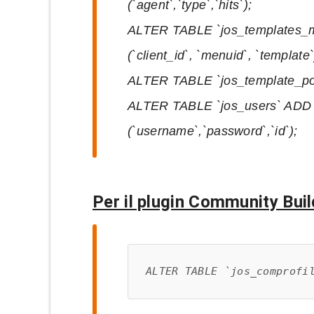
(`agent`,`type`,`hits`);
ALTER TABLE `jos_templates_
(`client_id`, `menuid`, `template`
ALTER TABLE `jos_template_posi
ALTER TABLE `jos_users` ADD 
(`username`,`password`,`id`);
Per il plugin Community Buil
ALTER TABLE `jos_comprofi