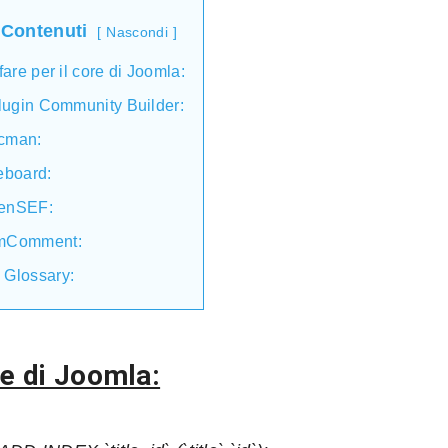
 Contenuti
Nascondi
are per il core di Joomla:
plugin Community Builder:
cman:
eboard:
enSEF:
mComment:
 Glossary:
re di Joomla: