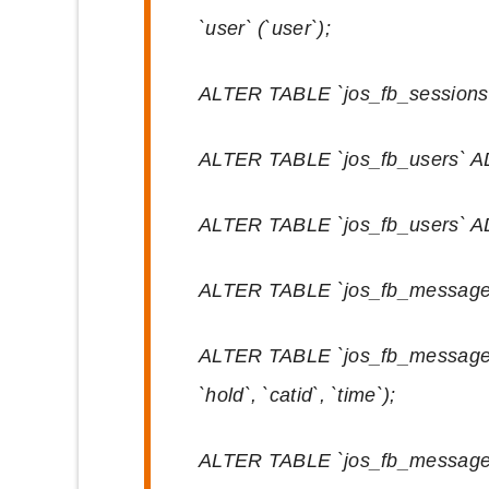
`user` (`user`);
ALTER TABLE `jos_fb_sessions` 
ALTER TABLE `jos_fb_users` ADD
ALTER TABLE `jos_fb_users` ADD
ALTER TABLE `jos_fb_messages` 
ALTER TABLE `jos_fb_messages`
`hold`, `catid`, `time`);
ALTER TABLE `jos_fb_messages`