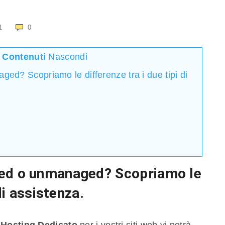
1
0
i Contenuti
Nascondi
d? Scopriamo le differenze tra i due tipi di
ed o unmanaged
? Scopriamo le
di assistenza.
Hosting Dedicato
per i vostri siti web vi potrà