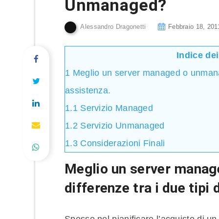
Unmanaged?
Alessandro Dragonetti
Febbraio 18, 201
Indice de
1
Meglio un server managed o unmanage
assistenza.
1.1
Servizio Managed
1.2
Servizio Unmanaged
1.3
Considerazioni Finali
Meglio un
server manag
differenze tra i due tipi 
Spesso nel pianificare l’acquisto di un