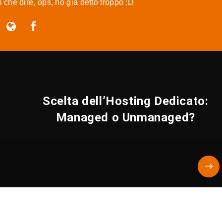
m che dire, ops, ho già detto troppo :D
Scelta dell’Hosting Dedicato:
Managed o Unmanaged?