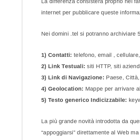
La differenza consisterà proprio nel fa
internet per pubblicare queste informa
Nei domini .tel si potranno archiviare 5
1) Contatti:
telefono, email , cellulare
2) Link Testuali:
siti HTTP, siti azienda
3) Link di Navigazione:
Paese, Città,
4) Geolocation:
Mappe per arrivare all
5) Testo generico Indicizzabile:
keyw
La più grande novità introdotta da quest
“appoggiarsi” direttamente al Web ma d