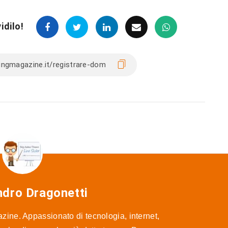
idilo!
ndro Dragonetti
ine. Appassionato di tecnologia, internet,