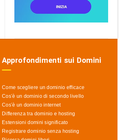
Approfondimenti sui Domini
Come scegliere un dominio efficace
Cos'è un dominio di secondo livello
Cos'è un dominio internet
Differenza tra dominio e hosting
Estensioni domini significato
Registrare dominio senza hosting
Ricerca domini liberi