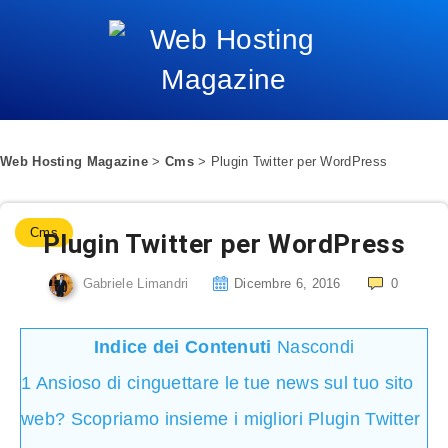
Web Hosting Magazine
>
Cms
>
Plugin Twitter per WordPress
Cms
Plugin Twitter per WordPress
Gabriele Limandri
Dicembre 6, 2016
0
Indice dei Contenuti
Nascondi
1
Ansioso di cinguettare le tue news sul tuo sito
web? Scopriamo insieme i migliori Plugin Twitter