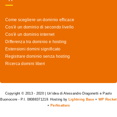
Come scegliere un dominio efficace
Cos'è un dominio di secondo livello
Cos'è un dominio internet
Differenza tra dominio e hosting
Estensioni domini significato
Registrare dominio senza hosting
Ricerca domini liberi
Copyright © 2013 - 2020 | Un’idea di Alessandro Dragonetti e Paolo
Buonocore - P.I. 08088371219. Hosting by
Lightning Base
+
WP Rocket
+
Perfmatters