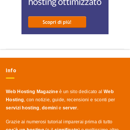
Info
Web Hosting Magazine
è un sito dedicato al
Web
Hosting
, con notizie, guide, recensioni e sconti per
servizi hosting
,
domini
e
server
.
Grazie ai numerosi tutorial imparerai prima di tutto
cos’è un hosting
(e il
significato
) e moltissime altre