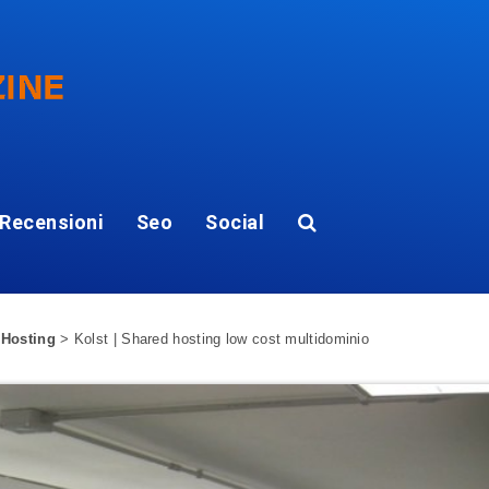
Recensioni
Seo
Social
 Hosting
>
Kolst | Shared hosting low cost multidominio