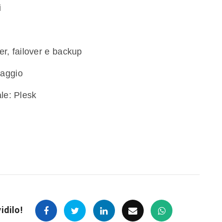
i
ter, failover e backup
maggio
ale: Plesk
idilo!