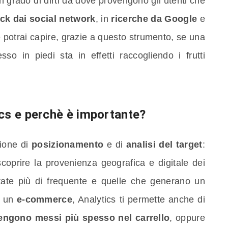
n grado di dirti da dove provengono gli utenti che
ick dai social network
, in
ricerche da Google
e
e potrai capire, grazie a questo strumento, se una
 in piedi sta in effetti raccogliendo i frutti
cs e perchè è importante?
ione di
posizionamento
e di
analisi del target
:
scoprire la provenienza geografica e digitale dei
sitate più di frequente e quelle che generano un
i un
e-commerce
, Analytics ti permette anche di
vengono messi più spesso nel carrello
, oppure