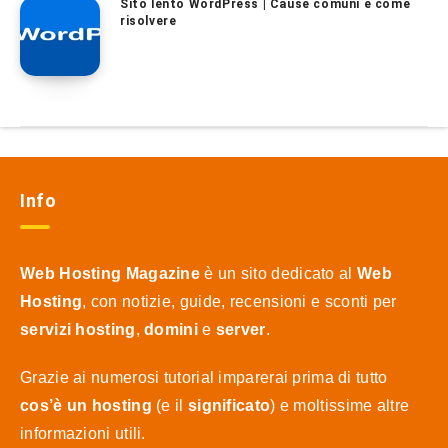
Sito lento WordPress | Cause comuni e come
risolvere
Info
Web Hosting Magazine
è un sito dedicato al
Web
Hosting
, con notizie, guide, recensioni e sconti per
servizi hosting
,
domini
e
server
.
Grazie ai numerosi tutorial imparerai prima di tutto
cos’è un hosting
(e il
significato
) e moltissime altre
informazioni utili.