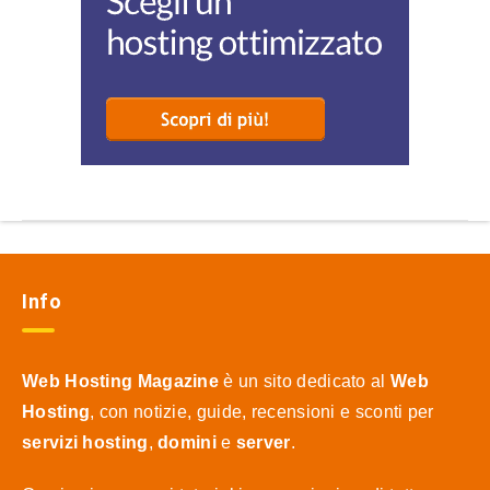
Info
Web Hosting Magazine
è un sito dedicato al
Web
Hosting
, con notizie, guide, recensioni e sconti per
servizi hosting
,
domini
e
server
.