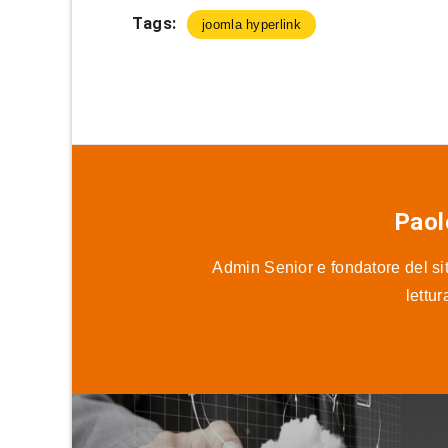
Tags:
joomla hyperlink
Paol
Admin Senior e fondatore del sit
lettu