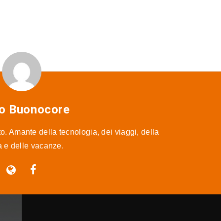
o Buonocore
o. Amante della tecnologia, dei viaggi, della
ra e delle vacanze.