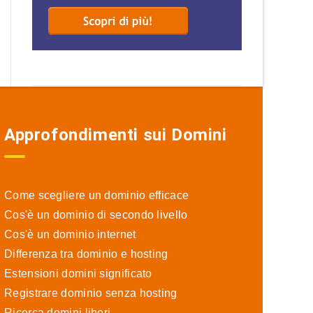
Approfondimenti sui Domini
Come scegliere un dominio efficace
Cos'è un dominio di secondo livello
Cos'è un dominio internet
Differenza tra dominio e hosting
Estensioni domini significato
Registrare dominio senza hosting
Ricerca domini liberi