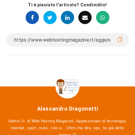
Ti è piaciuto l'articolo? Condividilo!
Alessandro Dragonetti
Admin Jr. di Web Hosting Magazine. Appassionato di tecnologia,
internet, sport, moto, vino e....Uhm che dire, ops, ho già detto
troppo :D