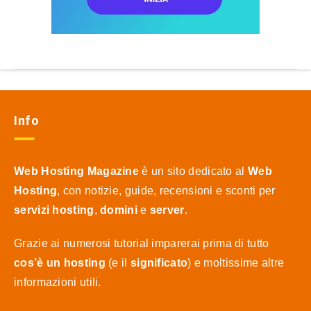
Info
Web Hosting Magazine
è un sito dedicato al
Web
Hosting
, con notizie, guide, recensioni e sconti per
servizi hosting
,
domini
e
server
.
Grazie ai numerosi tutorial imparerai prima di tutto
cos’è un hosting
(e il
significato
) e moltissime altre
informazioni utili.