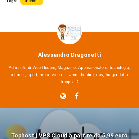
tophost
Tags:
Alessandro Dragonetti
Admin Jr. di Web Hosting Magazine. Appassionato di tecnologia,
internet, sport, moto, vino e....Uhm che dire, ops, ho già detto
troppo :D
Tophost | VPS Cloud a partire da 5,99 euro