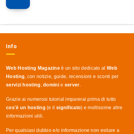
Info
Web Hosting Magazine
è un sito dedicato al
Web
Hosting
, con notizie, guide, recensioni e sconti per
servizi hosting
,
domini
e
server
.
Grazie ai numerosi tutorial imparerai prima di tutto
cos’è un hosting
(e il
significato
) e moltissime altre
informazioni utili.
Per qualsiasi dubbio e/o informazione non esitare a