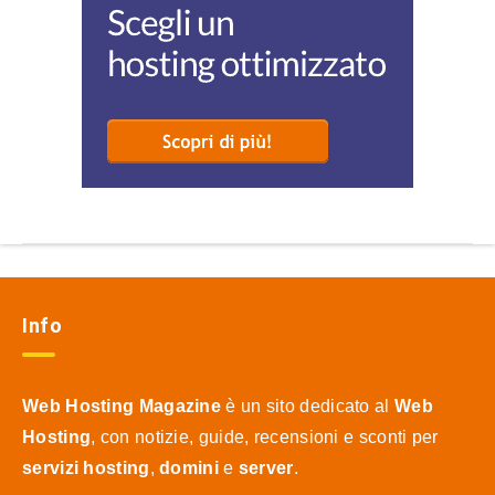
Info
Web Hosting Magazine
è un sito dedicato al
Web
Hosting
, con notizie, guide, recensioni e sconti per
servizi hosting
,
domini
e
server
.