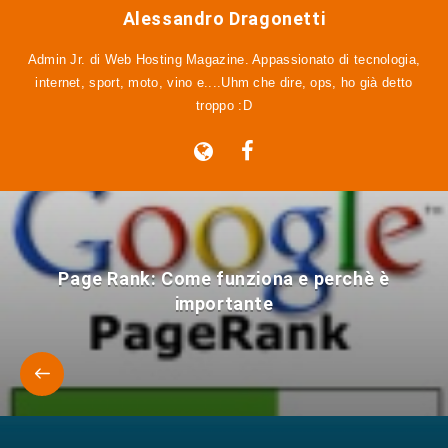
Alessandro Dragonetti
Admin Jr. di Web Hosting Magazine. Appassionato di tecnologia,
internet, sport, moto, vino e....Uhm che dire, ops, ho già detto
troppo :D
Page Rank: Come funziona e perchè è
importante