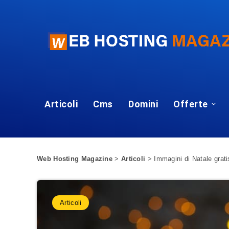
Articoli
Cms
Domini
Offerte
Web Hosting Magazine
>
Articoli
>
Immagini di Natale grati
Articoli