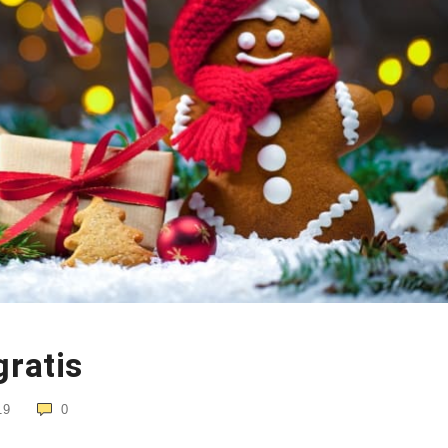
gratis
19
0