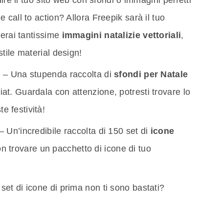
ire il tuo sito web con sfondi o immagini perfetti
e call to action? Allora Freepik sarà il tuo
overai tantissime
immagini natalizie vettoriali
,
stile material design!
s
– Una stupenda raccolta di
sfondi per Natale
iat. Guardala con attenzione, potresti trovare lo
e festività!
– Un’incredibile raccolta di 150 set di
icone
on trovare un pacchetto di icone di tuo
 set di icone di prima non ti sono bastati?