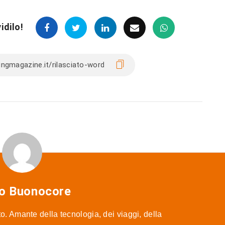
idilo!
o Buonocore
o. Amante della tecnologia, dei viaggi, della