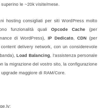
n superino le ~20k visite/mese.
ni hosting consigliati per siti WordPress molto
dono funzionalità quali
Opcode Cache
(per
ormance di WordPress),
IP Dedicato
,
CDN
(per
n content delivery network, con un considerevole
 banda),
Load Balancing
, l’assistenza personale
n la migrazione del vostro sito, la configurazione
 un upgrade maggiore di RAM/Core.
ge.ly: