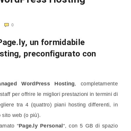
0
Page.ly
, un formidabile
ing, preconfigurato con
naged WordPress Hosting
, completamente
taff per offrire le migliori prestazioni in termini di
liere tra 4 (quattro) piani hosting differenti, in
 sito web (o più).
iamato “
Page.ly Personal
“, con 5 GB di spazio