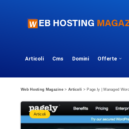
Articoli
Cms
Domini
Offerte
Web Hosting Magazine
>
Articoli
>
Page.ly | Managed Word
Articoli