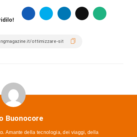
idilo!
o Buonocore
o. Amante della tecnologia, dei viaggi, della