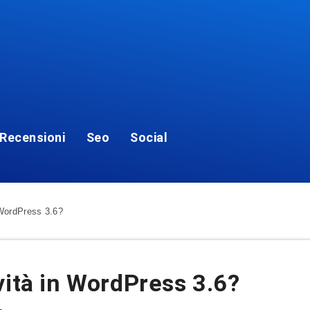
Recensioni
Seo
Social
 WordPress 3.6?
vità in WordPress 3.6?