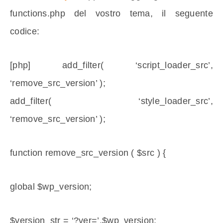
functions.php del vostro tema, il seguente
codice:
[php] add_filter( ‘script_loader_src’,
‘remove_src_version’ );
add_filter( ‘style_loader_src’,
‘remove_src_version’ );
function remove_src_version ( $src ) {
global $wp_version;
$version_str = ‘?ver=’.$wp_version;